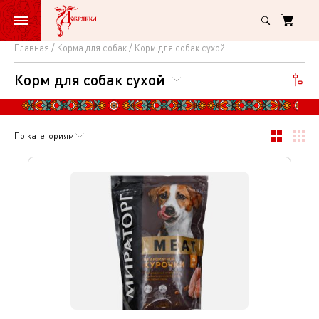
Главная
Корма для собак
Корм для собак сухой
Корм
Корм для собак сухой
для
собак
сухой
По категориям