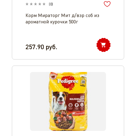
(
0
)
Корм Мираторг Мит д/взр соб из
ароматной курочки 500г
257.90
руб.