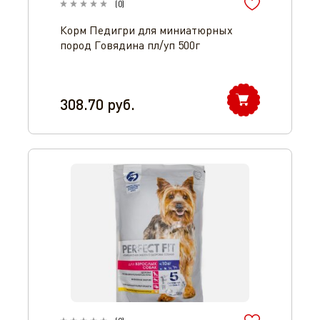
(
0
)
Корм Педигри для миниатюрных
пород Говядина пл/уп 500г
308.70
руб.