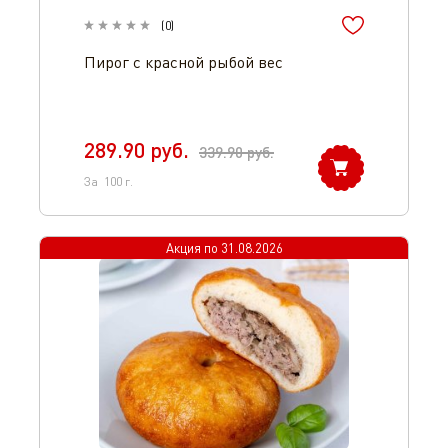
(
0
)
Пирог с красной рыбой вес
289.90
руб.
339.90
руб.
За
100
г.
Акция по
31.08.2026