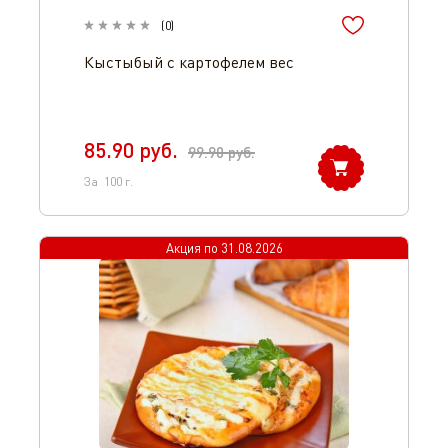
(
0
)
Кыстыбый с картофелем вес
85.90
руб.
99.90
руб.
За
100
г.
Акция по
31.08.2026