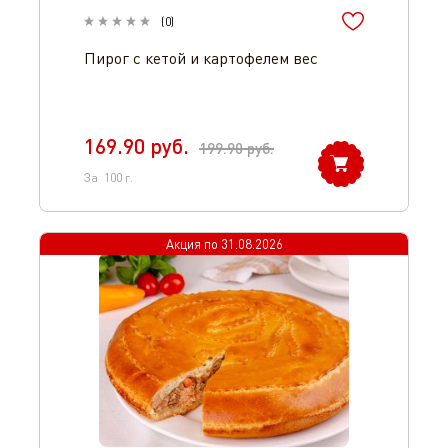
(
0
)
Пирог с кетой и картофелем вес
169.90
руб.
199.90
руб.
За
100
г.
Акция по
31.08.2026