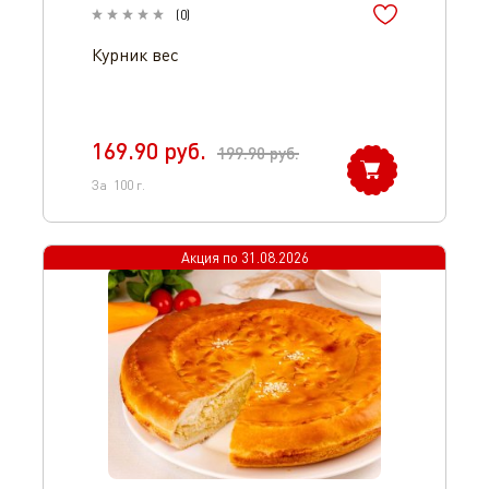
(
0
)
Курник вес
169.90
руб.
199.90
руб.
За
100
г.
Акция по
31.08.2026