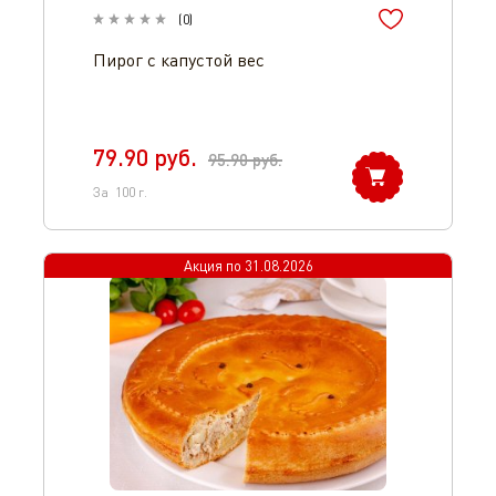
(
0
)
Пирог с капустой вес
79.90
руб.
95.90
руб.
За
100
г.
Акция по
31.08.2026