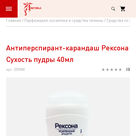
Главная
Парфюмерия, косметика и средства гигиены
Средства по ухо
Антиперспирант-
карандаш
Рексона
Антиперспирант-карандаш Рексона
Сухость
Сухость пудры 40мл
пудры
арт: 200588
(
0
)
40мл