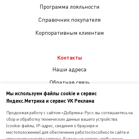
Программа лояльности
Справочник покупателя
Корпоративным клиентам
Контакты
Наши адреса
Обратная связь
Мы используем файлы cookie и сервис
Яндекс.Метрика и сервис VK Реклама
Мы
в
Продолжая работу с сайтом «Добрянка-Рус», вы соглашаетесь на
соцсетях
сбор и обработку технических данных вашего устройства
(cookie-файлы, IP-адрес, сведения о браузере и
местоположении) для обеспечения работоспособности сайта и
Копирование и любое другое использование информации,
улучшения качества сервиса. Если вы не хотите, чтобы ваши