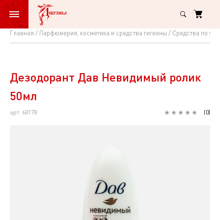
Главная
Парфюмерия, косметика и средства гигиены
Средства по ухо
Дезодорант
Дав
Невидимый
Дезодорант Дав Невидимый ролик
ролик
50мл
50мл
арт: 68178
(
0
)