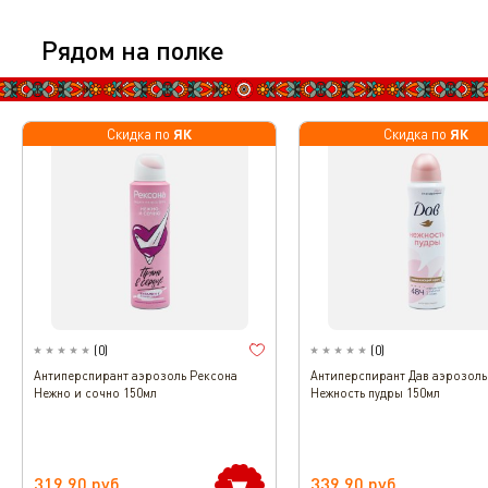
Рядом на полке
ЯК
ЯК
Скидка по
Скидка по
(
0
)
(
0
)
Антиперспирант аэрозоль Рексона
Антиперспирант Дав аэрозоль
Нежно и сочно 150мл
Нежность пудры 150мл
319.90
руб.
339.90
руб.