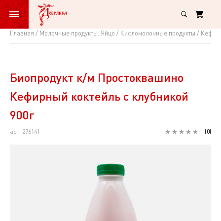
Главная
Молочные продукты. Яйцо
Кисломолочные продукты
Кефир
Биопродукт
к/
м
Биопродукт к/м Простоквашино
Простоквашино
Кефирный коктейль с клубникой
Кефирный
900г
коктейль
арт: 276141
(
0
)
с
клубникой
900г