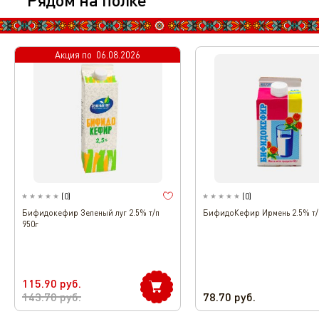
Акция по
06.08.2026
(
0
)
(
0
)
Бифидокефир Зеленый луг 2.5% т/п
БифидоКефир Ирмень 2.5% т/
950г
115.90
руб.
143.70
руб.
78.70
руб.