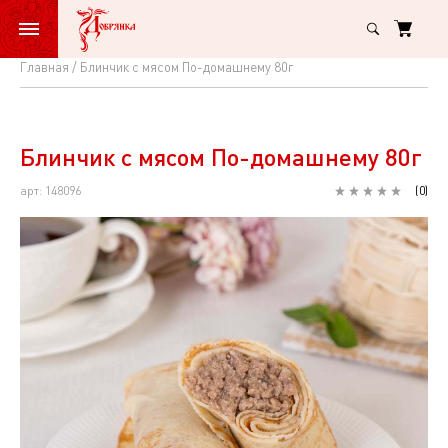
Главная
Блинчик с мясом По-домашнему 80г
Блинчик
с
мясом
Блинчик с мясом По-домашнему 80г
По-
арт: 148096
(
0
)
домашнему
80г