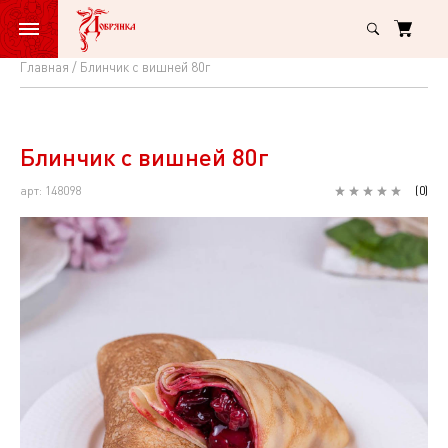
Главная
Блинчик с вишней 80г
Блинчик
с
вишней
Блинчик с вишней 80г
80г
арт: 148098
(
0
)