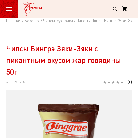
Главная
Бакалея
Чипсы, сухарики
Чипсы
Чипсы Бингрэ Зяки-Зяки 
Чипсы
Бингрэ
Зяки-
Чипсы Бингрэ Зяки-Зяки с
Зяки
пикантным вкусом жар говядины
с
50г
пикантным
арт: 245218
(
0
)
вкусом
жар
говядины
50г