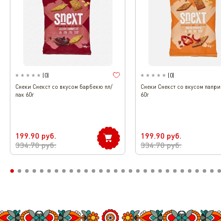
(
0
)
(
0
)
Снеки Снекст со вкусом барбекю пл/
Снеки Снекст со вкусом папри
пак 60г
60г
199.90
руб.
199.90
руб.
334.70
руб.
334.70
руб.