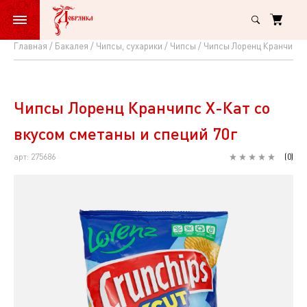
Главная
Бакалея
Чипсы, сухарики
Чипсы
Чипсы Лоренц Кранчипс Х
Чипсы
Лоренц
Кранчипс
Чипсы Лоренц Кранчипс Х-Кат со
Х-
вкусом сметаны и специй 70г
Кат
арт: 275686
(
0
)
со
вкусом
сметаны
и
специй
70г