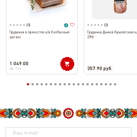
(
0
)
(
0
)
Грудинка в пряностях к/в Колбасный
Грудинка Дымов Крылатская к/
цех вес
290г
1 049.00
357.90
руб.
За
1
кг.