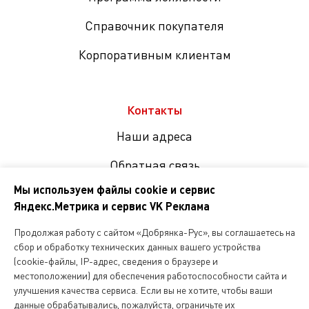
Справочник покупателя
Корпоративным клиентам
Контакты
Наши адреса
Обратная связь
Мы используем файлы cookie и сервис
Яндекс.Метрика и сервис VK Реклама
Мы
в
Продолжая работу с сайтом «Добрянка-Рус», вы соглашаетесь на
соцсетях
сбор и обработку технических данных вашего устройства
(cookie-файлы, IP-адрес, сведения о браузере и
местоположении) для обеспечения работоспособности сайта и
Копирование и любое другое использование информации,
улучшения качества сервиса. Если вы не хотите, чтобы ваши
размещенной на сайте Dobryanka-rus.ru
допускается исключительно с письменного разрешения ООО
данные обрабатывались, пожалуйста, ограничьте их