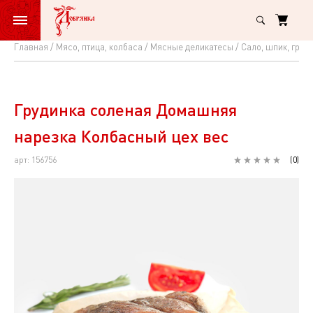
Главная
Мясо, птица, колбаса
Мясные деликатесы
Сало, шпик, груд
Грудинка
соленая
Домашняя
Грудинка соленая Домашняя
нарезка
нарезка Колбасный цех вес
Колбасный
арт: 156756
(
0
)
цех
вес