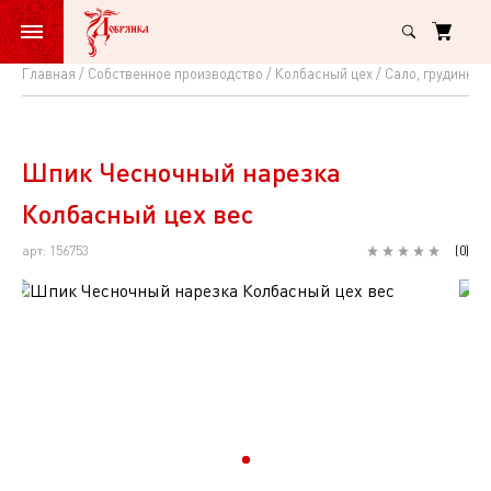
Главная
Собственное производство
Колбасный цех
Сало, грудинка
Шпик
Чесночный
нарезка
Шпик Чесночный нарезка
Колбасный
Колбасный цех вес
цех
арт: 156753
(
0
)
вес