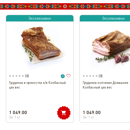
Эксклюзивно
Эксклюзивно
(
0
)
(
0
)
Грудинка в пряностях к/в Колбасный
Грудинка копченая Домашняя
цех вес
Колбасный цех вес
1 049.00
1 049.00
За
1
кг.
За
1
кг.