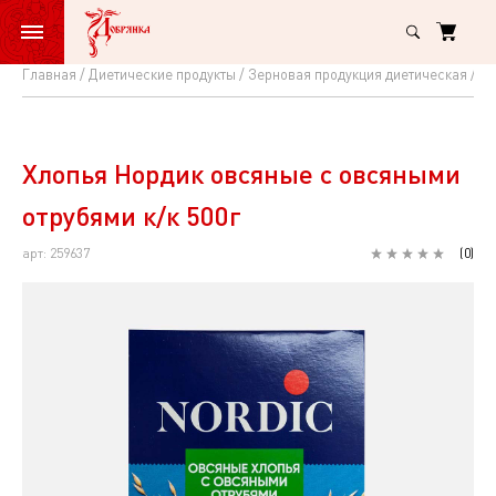
Главная
Диетические продукты
Зерновая продукция диетическая
За
Хлопья
Нордик
овсяные
Хлопья Нордик овсяные с овсяными
с
отрубями к/к 500г
овсяными
арт: 259637
(
0
)
отрубями
к/
к
500г