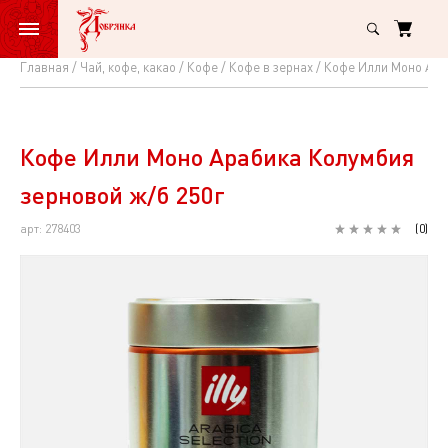
Главная
Чай, кофе, какао
Кофе
Кофе в зернах
Кофе Илли Моно Ара
Кофе
Илли
Моно
Кофе Илли Моно Арабика Колумбия
Арабика
зерновой ж/б 250г
Колумбия
арт: 278403
(
0
)
зерновой
ж/
б
250г