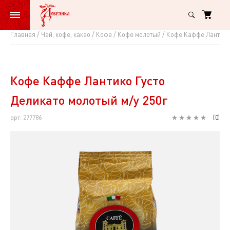
Главная
Чай, кофе, какао
Кофе
Кофе молотый
Кофе Каффе Лантико 
Кофе
Каффе
Лантико
Кофе Каффе Лантико Густо
Густо
Деликато молотый м/у 250г
Деликато
арт: 277786
(
0
)
молотый
м/
у
250г