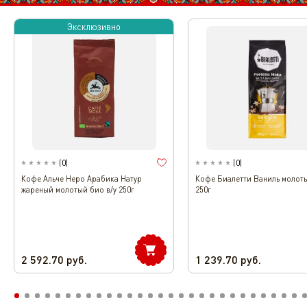
Эксклюзивно
(
0
)
(
0
)
Кофе Альче Неро Арабика Натур
Кофе Биалетти Ваниль молоты
жареный молотый био в/у 250г
250г
2 592.70
руб.
1 239.70
руб.