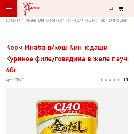
Главная
Товары для животных
Корма для кошек
Корм для кошек вл
Корм
Инаба
д/
Корм Инаба д/кош Киннодаши
кош
Куриное филе/говядина в желе пауч
Киннодаши
60г
Куриное
арт: 295498
(
0
)
филе/
говядина
в
желе
пауч
60г