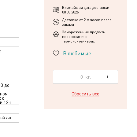
Ближайшая дата доставки:
08.08.2026
Доставка от 2-х часов после
заказа
Замороженные продукты
перевозятся в
термоконтейнерах
л
В любимые
0
кг.
 0 до
нном
Сбросить все
ок
и 12ч.
ый хит