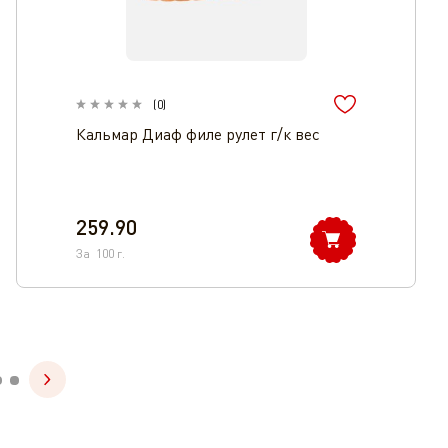
(
0
)
Кальмар Диаф филе рулет г/к вес
259.90
За
100
г.