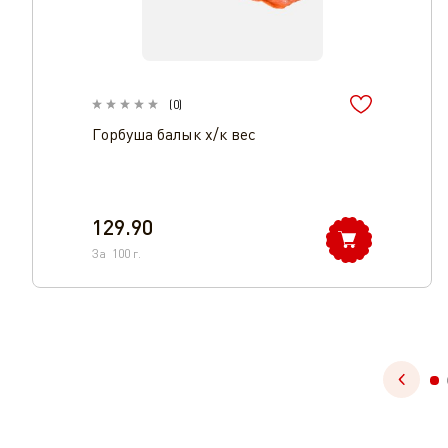
(
0
)
Горбуша балык х/к вес
129.90
За
100
г.