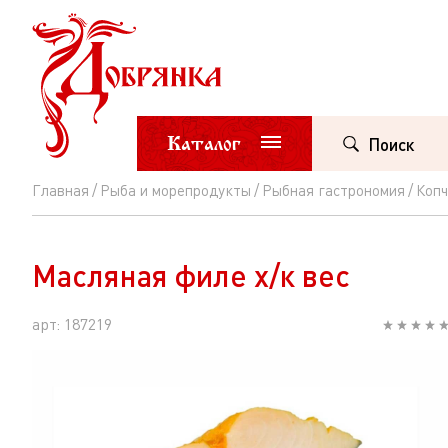
Каталог
Поиск
Главная
Рыба и морепродукты
Рыбная гастрономия
Копч
Масляная
филе
Масляная филе х/к вес
х/
к
арт: 187219
вес