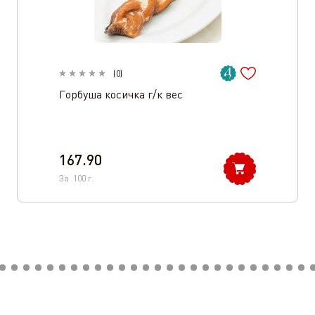
(
0
)
Горбуша косичка г/к вес
167.90
За
100
г.