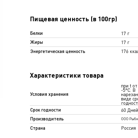
Пищевая ценность (в 100гр)
Белки
17 г
Жиры
17 г
Энергетическая ценность
176 кка
Характеристики товара
при t от
-5°С. В
Условия хранения
нареза
виде ср
годност
Срок годности
60 Дней
Производитель
ООО Рыбн
Страна
Россия