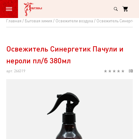
Главная
Бытовая химия
Освежители воздуха
Освежитель Синергетик
Освежитель
Синергетик
Пачули
Освежитель Синергетик Пачули и
и
нероли пл/б 380мл
нероли
арт: 266319
(
0
)
пл/
б
380мл