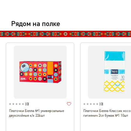
Рядом на полке
(
0
)
(
0
)
Платочки Белла №1 универсальные
Платочки Белла Классик нос
двухслойные к/к 224шт
гигиенич 2сл бумаж №1 10шт