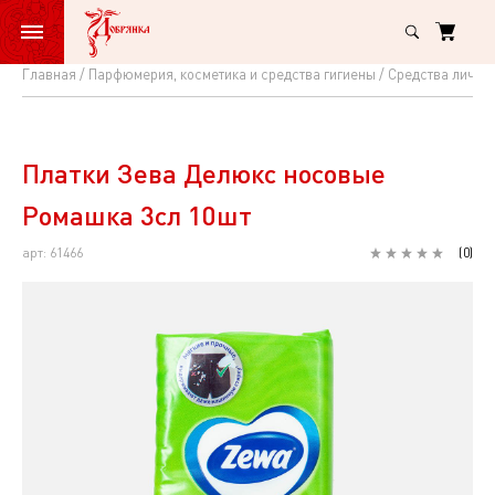
Главная
Парфюмерия, косметика и средства гигиены
Средства лично
Платки
Зева
Делюкс
Платки Зева Делюкс носовые
носовые
Ромашка 3сл 10шт
Ромашка
арт: 61466
(
0
)
3сл
10шт