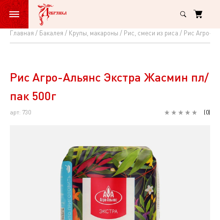
Главная
Бакалея
Крупы, макароны
Рис, смеси из риса
Рис Агро-Ал
Рис
Агро-
Альянс
Рис Агро-Альянс Экстра Жасмин пл/
Экстра
пак 500г
Жасмин
арт: 730
(
0
)
пл/
пак
500г