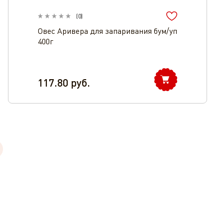
(
0
)
Овес Аривера для запаривания бум/уп
400г
117.80
руб.