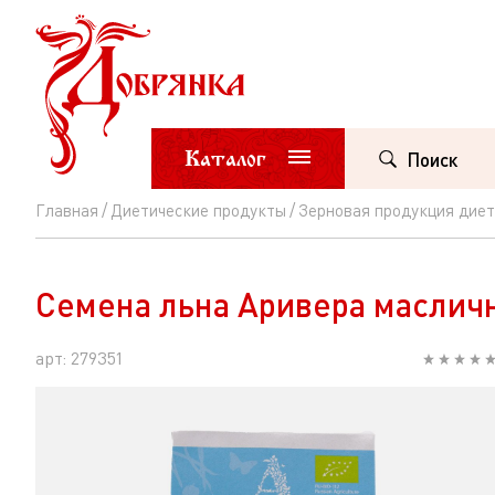
Каталог
Поиск
Главная
Диетические продукты
Зерновая продукция диет
Семена
льна
Семена льна Аривера масличн
Аривера
масличного
арт: 279351
к/
к
200г