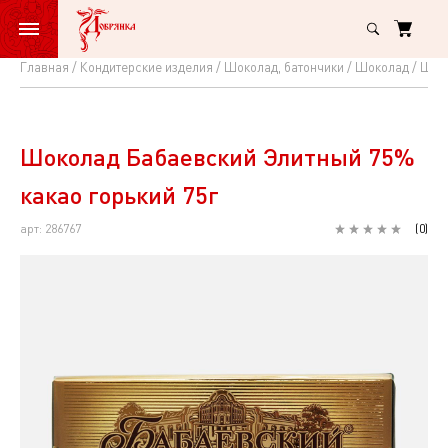
Главная
Кондитерские изделия
Шоколад, батончики
Шоколад
Шоко
Шоколад
Бабаевский
Элитный
Шоколад Бабаевский Элитный 75%
75%
какао горький 75г
какао
арт: 286767
(
0
)
горький
75г