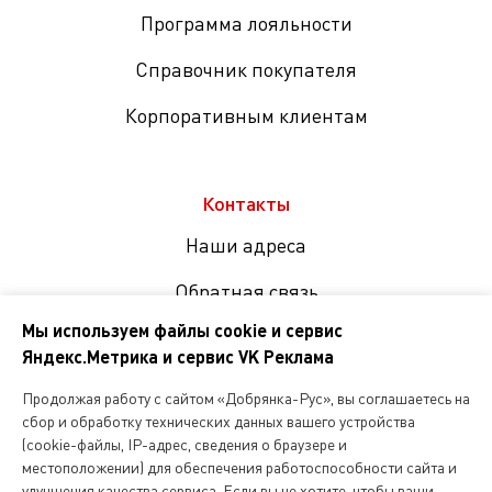
Программа лояльности
Справочник покупателя
Корпоративным клиентам
Контакты
Наши адреса
Обратная связь
Мы используем файлы cookie и сервис
Яндекс.Метрика и сервис VK Реклама
Мы
в
Продолжая работу с сайтом «Добрянка-Рус», вы соглашаетесь на
соцсетях
сбор и обработку технических данных вашего устройства
(cookie-файлы, IP-адрес, сведения о браузере и
местоположении) для обеспечения работоспособности сайта и
Копирование и любое другое использование информации,
улучшения качества сервиса. Если вы не хотите, чтобы ваши