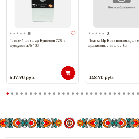
(
0
)
(
0
)
Горький шоколад Бушерон 72% с
Плитка Мр Бист шоколадная м
фундуком ж/б 100г
арахисовым маслом 60г
507.90
руб.
348.70
руб.