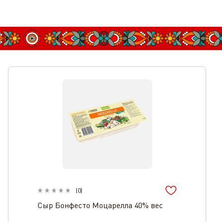
(
0
)
Сыр Бонфесто Моцарелла 40% вес