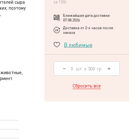
ителей сыра
за 100г.
жих, поэтому
,
Ближайшая дата доставки:
07.08.2026
Доставка от 2-х часов после
заказа
В любимые
0
шт.
х
300
гр.
 животные,
рмент.
Сбросить все