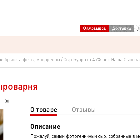
Д
Самовывоз
Доставка
е брынзы, феты, моцареллы
Сыр Буррата 45% вес Наша Сырова
ыроварня
(
0
)
О товаре
Отзывы
Описание
Пожалуй, самый фотогеничный сыр: собранные в 