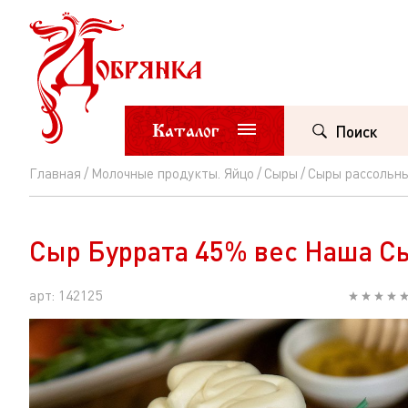
Каталог
Поиск
Главная
Молочные продукты. Яйцо
Сыры
Сыры рассольны
Сыр
Буррата
Сыр Буррата 45% вес Наша С
45%
вес
арт: 142125
Наша
Сыроварня