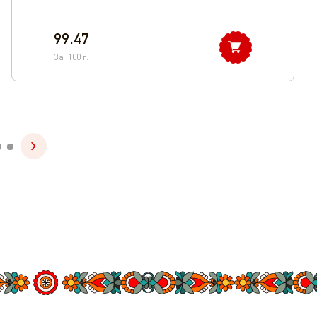
99.47
За
100
г.