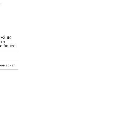
л
 +2 до
отн
е более
ромаркет