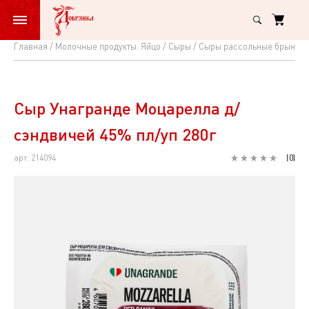
Главная
Молочные продукты. Яйцо
Сыры
Сыры рассольные брынзы,
Сыр
Унагранде
Моцарелла
Сыр Унагранде Моцарелла д/
д/
сэндвичей 45% пл/уп 280г
сэндвичей
арт: 214094
(
0
)
45%
пл/
уп
280г