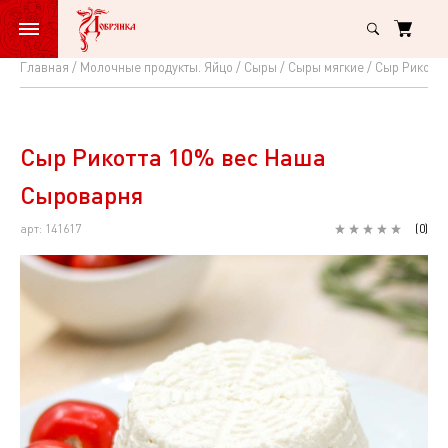
Главная
Молочные продукты. Яйцо
Сыры
Сыры мягкие
Сыр Рикотт
Сыр
Рикотта
10%
Сыр Рикотта 10% вес Наша
вес
Сыроварня
Наша
арт: 141617
(
0
)
Сыроварня