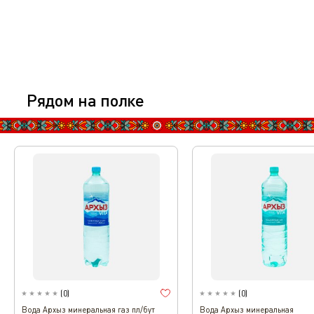
Рядом на полке
(
0
)
(
0
)
Вода Архыз минеральная газ пл/бут
Вода Архыз минеральная