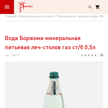
Главная
Безалкогольные напитки
Минеральная, питьевая вода
Мине
Вода
Боржоми
минеральная
Вода Боржоми минеральная
питьевая
питьевая леч-столов газ ст/б 0,5л
леч-
арт: 124417
(
0
)
столов
газ
ст/
б
0,5л