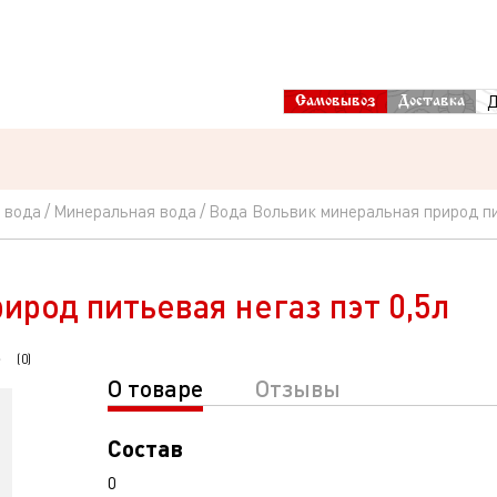
Д
Самовывоз
Доставка
 вода
Минеральная вода
Вода Вольвик минеральная природ пи
ирод питьевая негаз пэт 0,5л
(
0
)
О товаре
Отзывы
Состав
0