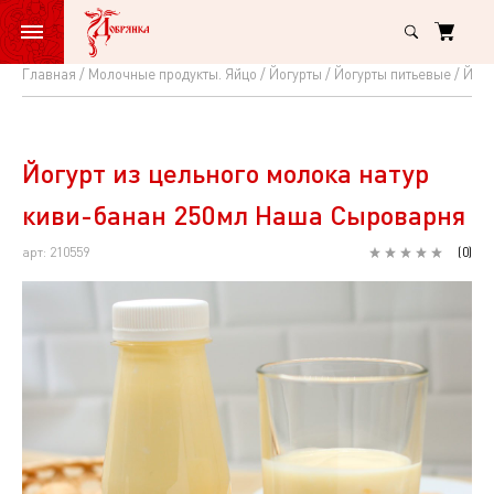
Главная
Молочные продукты. Яйцо
Йогурты
Йогурты питьевые
Йогу
Йогурт
из
цельного
Йогурт из цельного молока натур
молока
киви-банан 250мл Наша Сыроварня
натур
арт: 210559
(
0
)
киви-
банан
250мл
Наша
Сыроварня