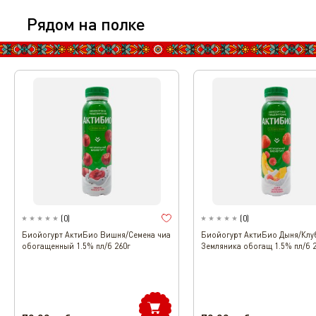
Рядом на полке
(
0
)
(
0
)
Биойогурт АктиБио Вишня/Семена чиа
Биойогурт АктиБио Дыня/Клу
обогащенный 1.5% пл/б 260г
Земляника обогащ 1.5% пл/б 