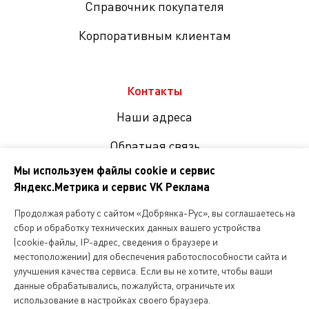
Справочник покупателя
Корпоративным клиентам
Контакты
Наши адреса
Обратная связь
Мы используем файлы cookie и сервис
Яндекс.Метрика и сервис VK Реклама
Мы
в
Продолжая работу с сайтом «Добрянка-Рус», вы соглашаетесь на
соцсетях
сбор и обработку технических данных вашего устройства
(cookie-файлы, IP-адрес, сведения о браузере и
местоположении) для обеспечения работоспособности сайта и
Копирование и любое другое использование информации,
улучшения качества сервиса. Если вы не хотите, чтобы ваши
размещенной на сайте Dobryanka-rus.ru
допускается исключительно с письменного разрешения ООО
данные обрабатывались, пожалуйста, ограничьте их
«Русская поварня»
использование в настройках своего браузера.