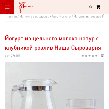
Главная
Молочные продукты. Яйцо
Йогурты
Йогурты питьевые
Йогу
Йогурт
из
цельного
Йогурт из цельного молока натур с
молока
клубникой розлив Наша Сыроварня
натур
арт: 276265
(
0
)
с
клубникой
розлив
Наша
Сыроварня