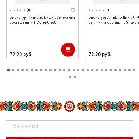
(
0
)
(
0
)
Биойогурт АктиБио Вишня/Семена чиа
Биойогурт АктиБио Дыня/Клу
обогащенный 1.5% пл/б 260г
Земляника обогащ 1.5% пл/б 
79.90
руб.
79.90
руб.