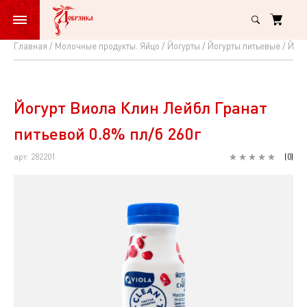
Главная
Молочные продукты. Яйцо
Йогурты
Йогурты питьевые
Йогу
Йогурт
Виола
Клин
Йогурт Виола Клин Лейбл Гранат
Лейбл
питьевой 0.8% пл/б 260г
Гранат
арт: 282201
(
0
)
питьевой
0.8%
пл/
б
260г