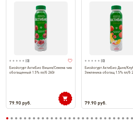
(
0
)
(
0
)
Биойогурт АктиБио Вишня/Семена чиа
Биойогурт АктиБио Дыня/Клу
обогащенный 1.5% пл/б 260г
Земляника обогащ 1.5% пл/б 
79.90
руб.
79.90
руб.