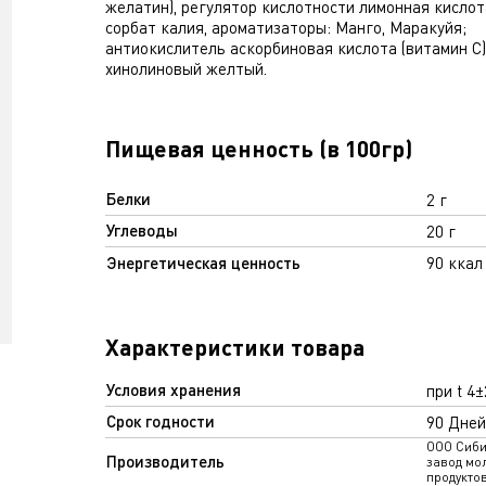
желатин), регулятор кислотности лимонная кислот
сорбат калия, ароматизаторы: Манго, Маракуйя;
антиокислитель аскорбиновая кислота (витамин С)
хинолиновый желтый.
Пищевая ценность (в 100гр)
Белки
2 г
Углеводы
20 г
Энергетическая ценность
90 ккал
Характеристики товара
Условия хранения
при t 4
Срок годности
90 Дней
ООО Сиби
Производитель
завод мо
продукто