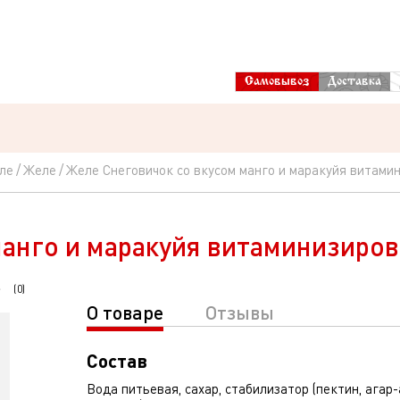
Самовывоз
Доставка
ле
Желе
Желе Снеговичок со вкусом манго и маракуйя витамин
анго и маракуйя витаминизиров 
(
0
)
О товаре
Отзывы
Состав
Вода питьевая, сахар, стабилизатор (пектин, агар-