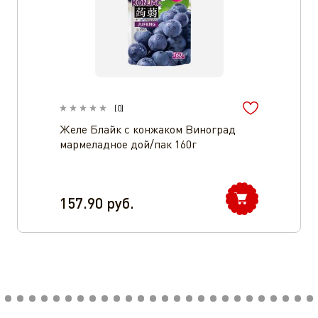
(
0
)
Желе Блайк с конжаком Виноград
мармеладное дой/пак 160г
157.90
руб.