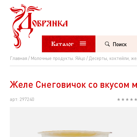
Каталог
Поиск
Главная
Молочные продукты. Яйцо
Десерты, коктейли, же
Желе
Снеговичок
Желе Снеговичок со вкусом м
со
вкусом
арт: 297240
манго
и
маракуйя
витаминизиров