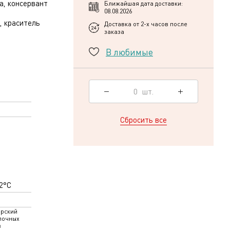
а, консервант
Ближайшая дата доставки:
08.08.2026
, краситель
Доставка от 2-х часов после
заказа
В любимые
0
шт.
Сбросить все
±2°С
рский
лочных
в