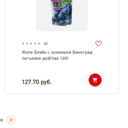
(
0
)
Желе Блайк с конжаком Виноград
питьевое дой/пак 160г
127.70
руб.