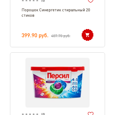
(
0
)
Порошок Синергетик стиральный 20
стиков
399.90
руб.
487.70
руб.
(
0
)