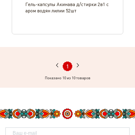
Гель-капсулы Акинава д/стирки 2в1 с
аром водян лилии 52шт
1
Показано
10
из 10 товаров