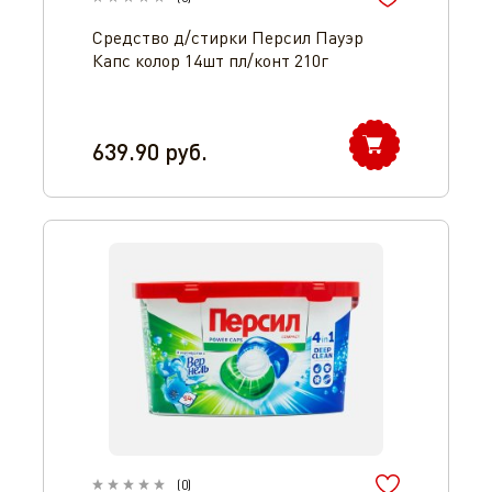
Средство д/стирки Персил Пауэр
Капс колор 14шт пл/конт 210г
639.90
руб.
(
0
)