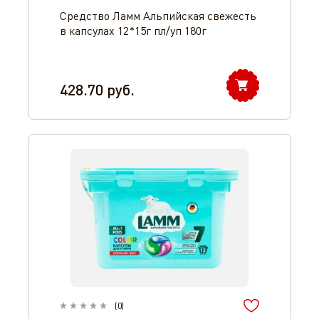
Средство Ламм Альпийская свежесть
в капсулах 12*15г пл/уп 180г
428.70
руб.
(
0
)