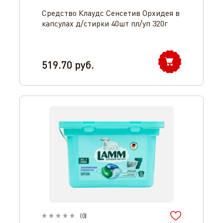
Средство Клаудс Сенсетив Орхидея в
капсулах д/стирки 40шт пл/уп 320г
519.70
руб.
(
0
)