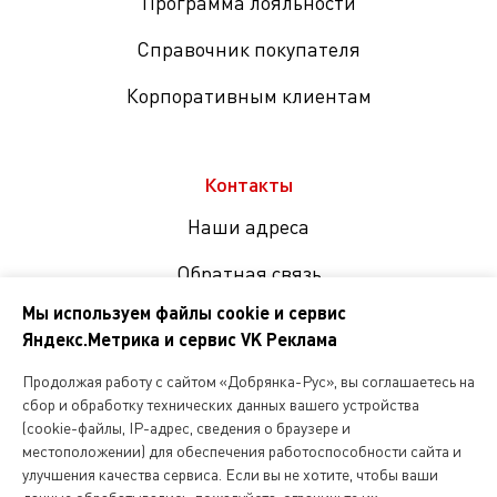
Программа лояльности
Справочник покупателя
Корпоративным клиентам
Контакты
Наши адреса
Обратная связь
Мы используем файлы cookie и сервис
Яндекс.Метрика и сервис VK Реклама
Мы
в
Продолжая работу с сайтом «Добрянка-Рус», вы соглашаетесь на
соцсетях
сбор и обработку технических данных вашего устройства
(cookie-файлы, IP-адрес, сведения о браузере и
местоположении) для обеспечения работоспособности сайта и
Копирование и любое другое использование информации,
улучшения качества сервиса. Если вы не хотите, чтобы ваши
размещенной на сайте Dobryanka-rus.ru
допускается исключительно с письменного разрешения ООО