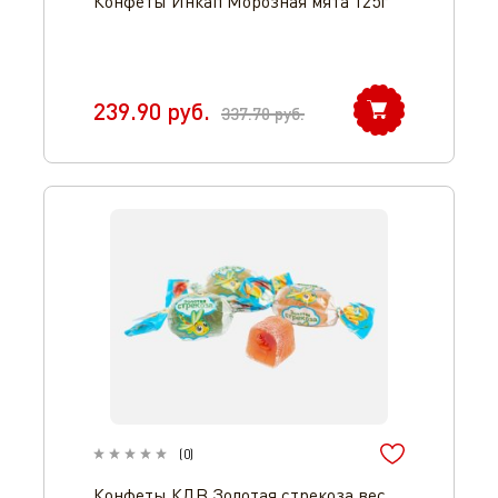
Конфеты Инкап Морозная мята 125г
239.90
руб.
337.70
руб.
(
0
)
Конфеты КДВ Золотая стрекоза вес