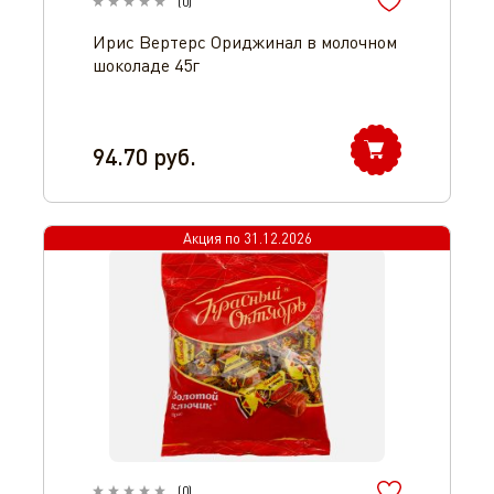
(
0
)
Ирис Вертерс Ориджинал в молочном
шоколаде 45г
94.70
руб.
Акция по
31.12.2026
(
0
)