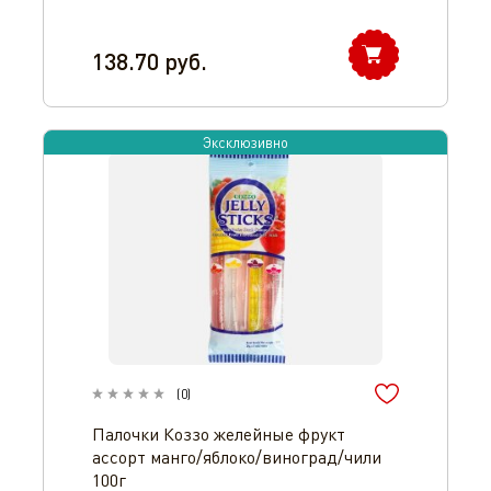
138.70
руб.
Эксклюзивно
(
0
)
Палочки Коззо желейные фрукт
ассорт манго/яблоко/виноград/чили
100г