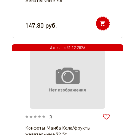
жевательные 70г
147.80
руб.
Акция по
31.12.2026
(
0
)
Конфеты Мамба Кола/фрукты
жевательные 79,5г