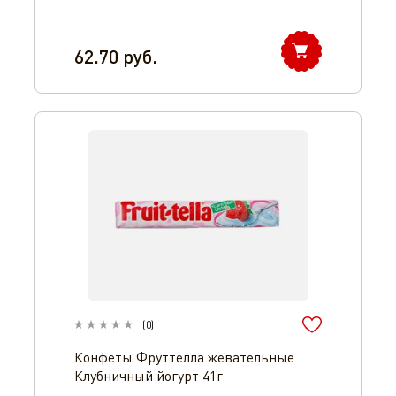
62.70
руб.
(
0
)
Конфеты Фруттелла жевательные
Клубничный йогурт 41г