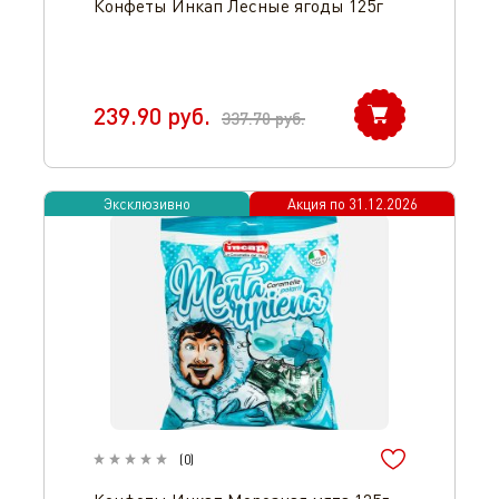
Конфеты Инкап Лесные ягоды 125г
239.90
руб.
337.70
руб.
Эксклюзивно
Акция по
31.12.2026
(
0
)