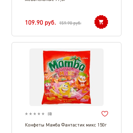
109.90
руб.
159.90
руб.
(
0
)
Конфеты Мамба Фантастик микс 150г