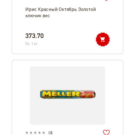
Ирис Красный Октябрь Золотой
ключик вес
373.70
За
1
кг.
(
0
)