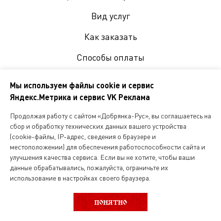
Вид услуг
Как заказать
Способы оплаты
Часто задаваемые вопросы
Мы используем файлы cookie и сервис
Яндекс.Метрика и сервис VK Реклама
Пользовательское соглашение
Продолжая работу с сайтом «Добрянка-Рус», вы соглашаетесь на
Согласие на обработку персональных данных
сбор и обработку технических данных вашего устройства
(cookie-файлы, IP-адрес, сведения о браузере и
местоположении) для обеспечения работоспособности сайта и
улучшения качества сервиса. Если вы не хотите, чтобы ваши
Покупателям
данные обрабатывались, пожалуйста, ограничьте их
Подарочные карты и сертификаты
использование в настройках своего браузера.
ВЫБОР КАТЕГОРИИ
ФИЛЬТР
Программа лояльности
ПОНЯТНО
Справочник покупателя