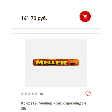
141.70
руб.
(
0
)
Конфеты Меллер ирис с шоколадом
38г