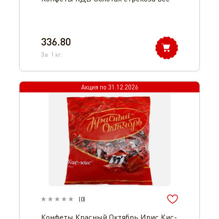
336.80
За
1
кг.
Акция по
31.12.2026
(
0
)
Конфеты Красный Октябрь Ирис Кис-