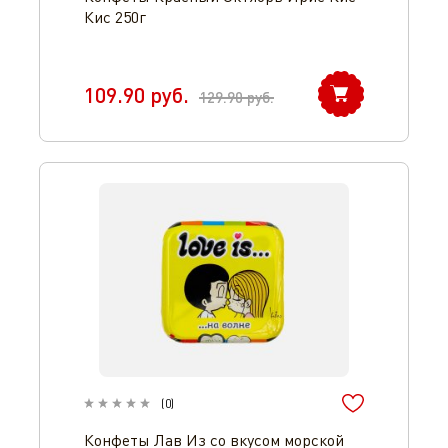
Кис 250г
109.90
руб.
129.90
руб.
(
0
)
Конфеты Лав Из со вкусом морской