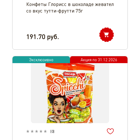
Конфеты Глорисс в шоколаде жевател
со вкус тутти-фрутти 75г
191.70
руб.
Эксклюзивно
Акция по
31.12.2026
(
0
)