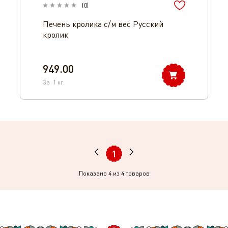
(
0
)
Печень кролика с/м вес Русский
кролик
949.00
За
1
кг.
1
Показано
4
из 4 товаров