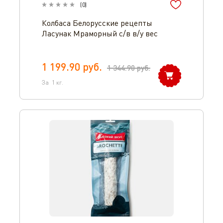
(
0
)
Колбаса Белорусские рецепты
Ласунак Мраморный с/в в/у вес
1 199.90
руб.
1 344.90
руб.
За
1
кг.