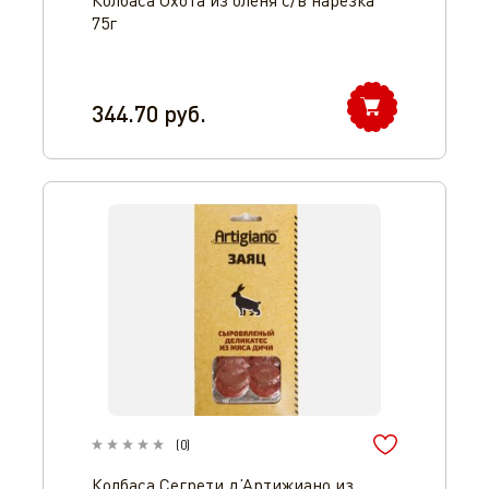
Колбаса Охота из оленя с/в нарезка
75г
344.70
руб.
(
0
)
Колбаса Сегрети д’Артижиано из