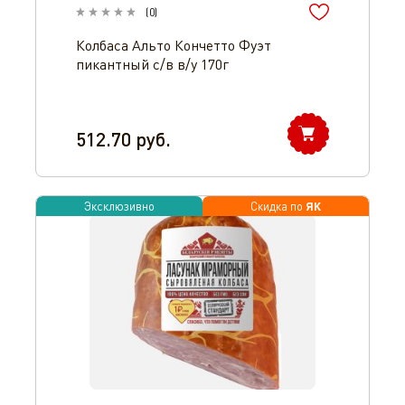
(
0
)
Колбаса Альто Кончетто Фуэт
пикантный с/в в/у 170г
512.70
руб.
ЯК
Эксклюзивно
Скидка по