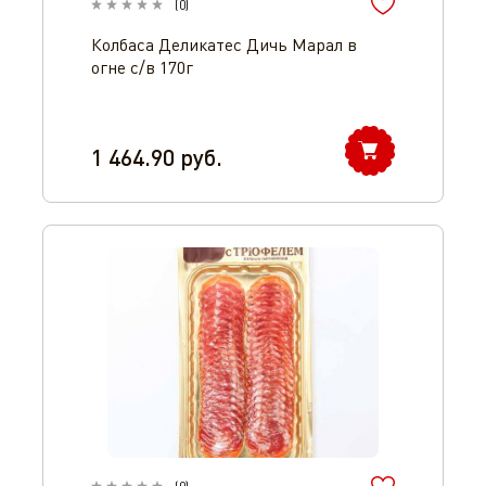
(
0
)
Колбаса Деликатес Дичь Марал в
огне с/в 170г
1 464.90
руб.