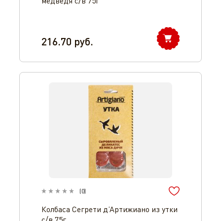
медведя с/в 75г
216.70
руб.
(
0
)
Колбаса Сегрети д’Артижиано из утки
с/в 75г