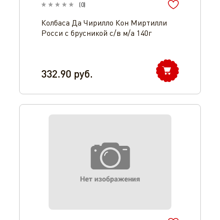
(
0
)
Колбаса Да Чирилло Кон Миртилли
Росси с брусникой с/в м/а 140г
332.90
руб.