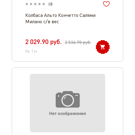
(
0
)
Колбаса Альто Кончетто Салями
Милано с/в вес
2 029.90
руб.
2 536.70
руб.
За
1
кг.