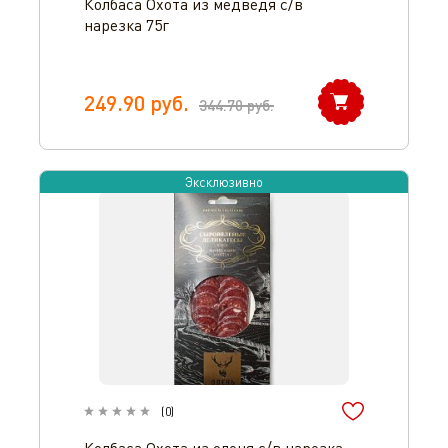
Колбаса Охота из медведя с/в
нарезка 75г
249.90
руб.
344.70
руб.
Эксклюзивно
(
0
)