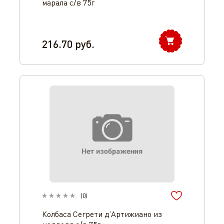
марала с/в 75г
216.70
руб.
(
0
)
Колбаса Сегрети д’Артижиано из