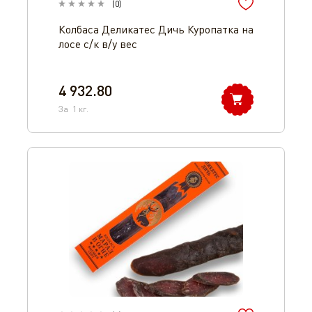
(
0
)
Колбаса Деликатес Дичь Куропатка на
лосе с/к в/у вес
4 932.80
За
1
кг.