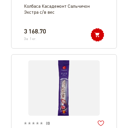
Колбаса Касадемонт Сальчичон
Экстра с/в вес
3 168.70
За
1
кг.
(
0
)