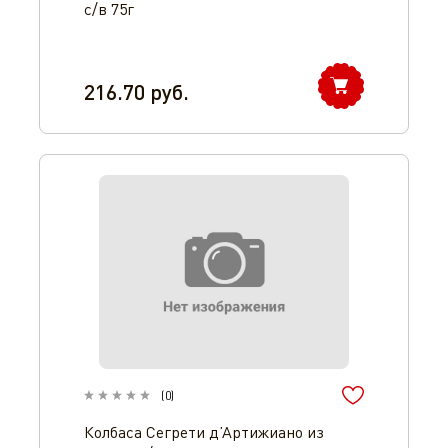
с/в 75г
216.70
руб.
(
0
)
Колбаса Сегрети д’Артижиано из