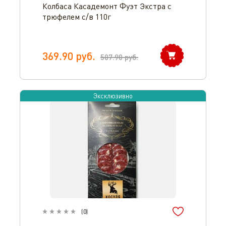
Колбаса Касадемонт Фуэт Экстра с
трюфелем с/в 110г
369.90
руб.
507.90
руб.
Эксклюзивно
(
0
)