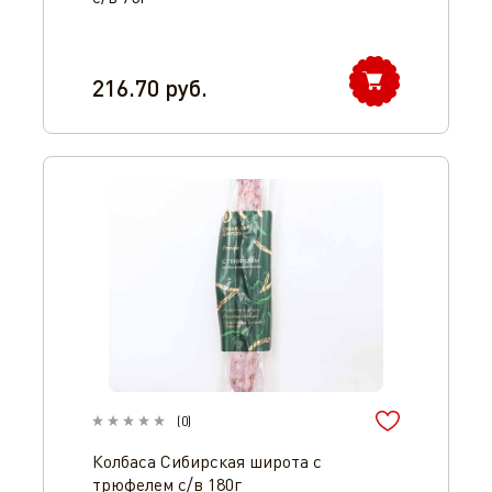
216.70
руб.
(
0
)
Колбаса Сибирская широта с
трюфелем с/в 180г