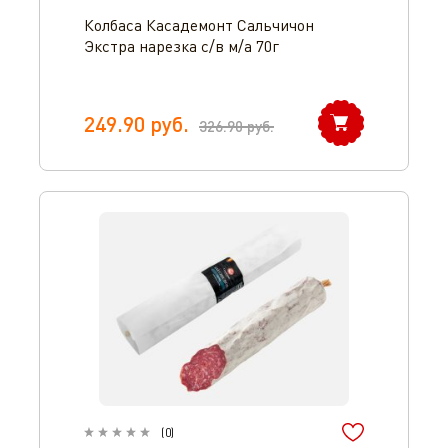
Колбаса Касадемонт Сальчичон
Экстра нарезка с/в м/а 70г
249.90
руб.
326.90
руб.
(
0
)