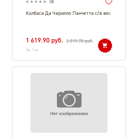
(
0
)
Колбаса Да Чирилло Панчетта с/в вес
1 619.90
руб.
2 019.70
руб.
За
1
кг.