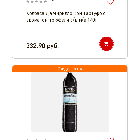
(
0
)
Колбаса Да Чирилло Кон Тартуфо с
ароматом трюфеля с/в м/а 140г
332.90
руб.
Оператор 8-800-350-46-10
ЯК
Скидка по