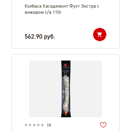
Колбаса Касадемонт Фуэт Экстра c
инжиром с/в 110г
562.90
руб.
(
0
)