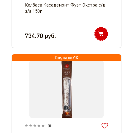
Колбаса Касадемонт Фуэт Экстра с/в
з/а 150г
734.70
руб.
ЯК
Скидка по
(
0
)