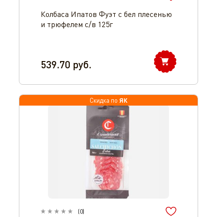
Колбаса Ипатов Фуэт с бел плесенью
и трюфелем с/в 125г
539.70
руб.
ЯК
Скидка по
(
0
)