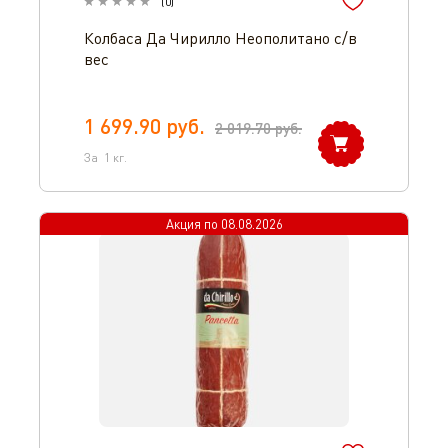
(
0
)
Колбаса Да Чирилло Неополитано с/в
вес
1 699.90
руб.
2 019.70
руб.
За
1
кг.
Акция по
08.08.2026