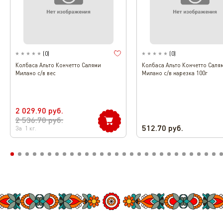
(
0
)
(
0
)
Колбаса Альто Кончетто Салями
Колбаса Альто Кончетто Саля
Милано с/в вес
Милано с/в нарезка 100г
2 029.90
руб.
2 536.70
руб.
512.70
руб.
За
1
кг.