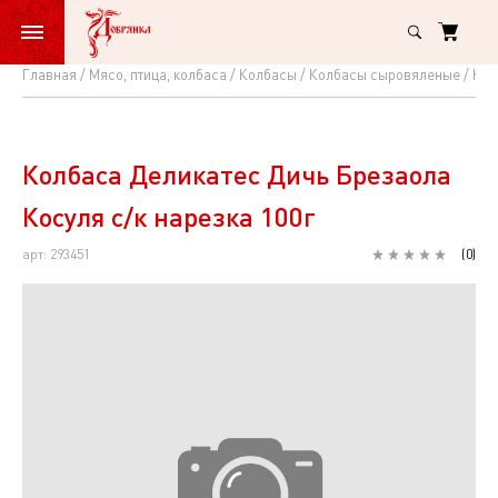
Главная
Мясо, птица, колбаса
Колбасы
Колбасы сыровяленые
Кол
Колбаса
Деликатес
Дичь
Колбаса Деликатес Дичь Брезаола
Брезаола
Косуля с/к нарезка 100г
Косуля
арт: 293451
(
0
)
с/
к
нарезка
100г