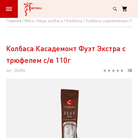
Главная
Мясо, птица, колбаса
Колбасы
Колбасы сыровяленые
Кол
Колбаса
Касадемонт
Фуэт
Колбаса Касадемонт Фуэт Экстра с
Экстра
трюфелем с/в 110г
с
арт: 282086
(
0
)
трюфелем
с/
в
110г