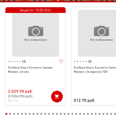
Акция по
18.08.2026
(
0
)
(
0
)
Колбаса Альто Кончетто Салями
Колбаса Альто Кончетто Саля
Милано с/в вес
Милано с/в нарезка 100г
2 029.90
руб.
2 536.70
руб.
512.70
руб.
За
1
кг.