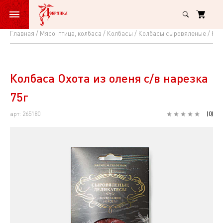
Главная
Мясо, птица, колбаса
Колбасы
Колбасы сыровяленые
Кол
Колбаса
Охота
из
Колбаса Охота из оленя с/в нарезка
оленя
75г
с/
арт: 265180
(
0
)
в
нарезка
75г