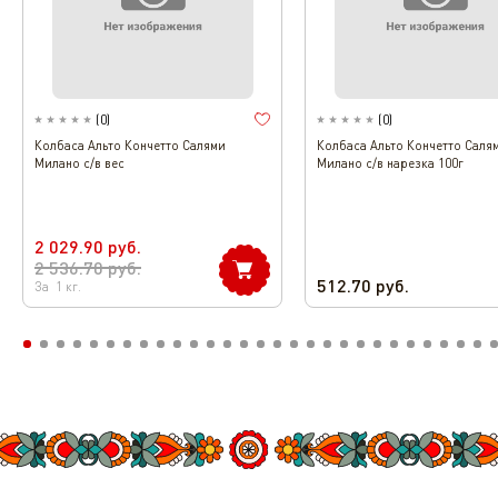
(
0
)
(
0
)
Колбаса Альто Кончетто Салями
Колбаса Альто Кончетто Саля
Милано с/в вес
Милано с/в нарезка 100г
2 029.90
руб.
2 536.70
руб.
512.70
руб.
За
1
кг.