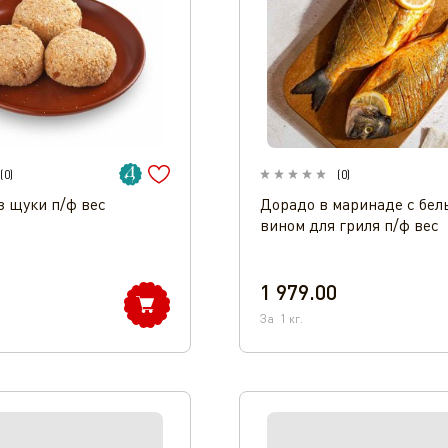
(
0
)
(
0
)
з щуки п/ф вес
Дорадо в маринаде с бе
вином для гриля п/ф вес
1 979.00
За
1
кг.