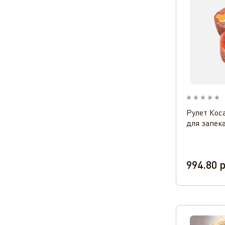
Рулет Кос
для запека
994.80
р