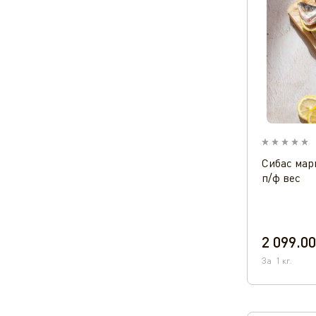
Сибас мар
п/ф вес
2 099.00
За
1
кг.