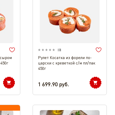
(
0
)
 сыром
Рулет Косатка из форели по-
 450г
царски с креветкой с/м пл/пак
450г
1 699.90
руб.