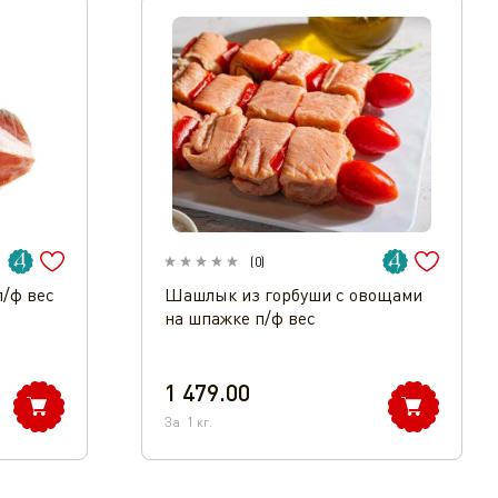
(
0
)
п/ф вес
Шашлык из горбуши с овощами
на шпажке п/ф вес
1 479.00
За
1
кг.