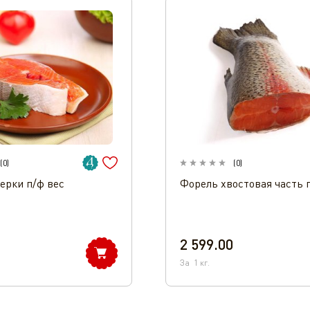
(
0
)
(
0
)
нерки п/ф вес
Форель хвостовая часть 
2 599.00
За
1
кг.