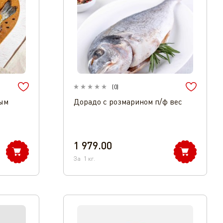
(
0
)
лым
Дорадо с розмарином п/ф вес
1 979.00
За
1
кг.