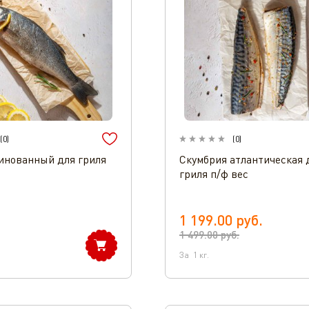
(
0
)
(
0
)
инованный для гриля
Скумбрия атлантическая 
гриля п/ф вес
1 199.00
руб.
1 499.00
руб.
За
1
кг.