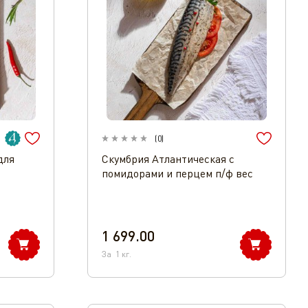
(
0
)
для
Скумбрия Атлантическая с
помидорами и перцем п/ф вес
1 699.00
За
1
кг.