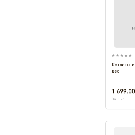
Котлеты и
вес
1 699.00
За
1
кг.