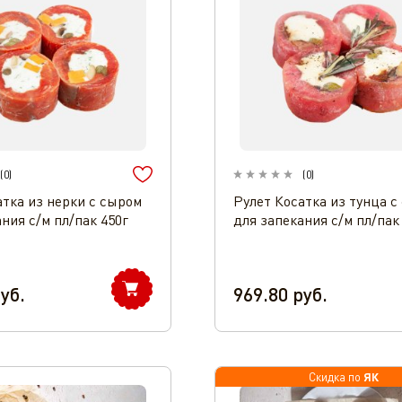
(
0
)
(
0
)
атка из нерки с сыром
Рулет Косатка из тунца с
ния с/м пл/пак 450г
для запекания с/м пл/пак
уб.
969.80
руб.
ЯК
Скидка по