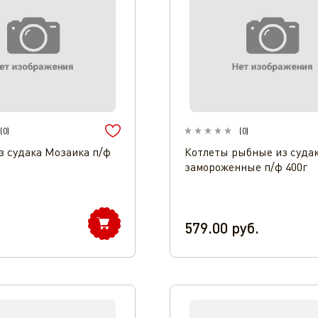
(
0
)
(
0
)
з судака Мозаика п/ф
Котлеты рыбные из суда
замороженные п/ф 400г
579.00
руб.