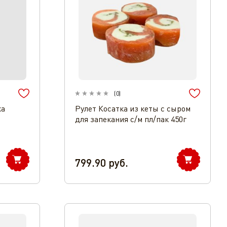
(
0
)
ка
Рулет Косатка из кеты с сыром
для запекания с/м пл/пак 450г
799.90
руб.