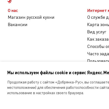
О нас
Интернет 
Магазин русской кухни
О службе 
Вакансии
Карта зон
Вид услуг
Как заказа
Способы о
Часто зад
Пользоват
Согласие 
Мы используем файлы cookie и сервис Яндекс.Ме
персональ
Продолжая работу с сайтом «Добрянка-Рус», вы соглашаетес
Мы
местоположении) для обеспечения работоспособности сайта 
в
использование в настройках своего браузера.
соцсетях
ООО «Русская поварня» 2026
Копирование и любое 