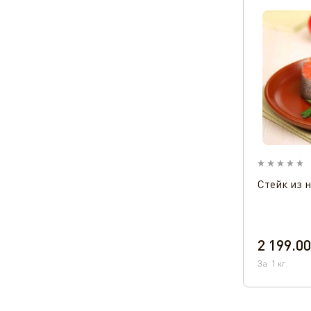
Стейк из 
2 199.00
За
1
кг.