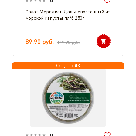
(
0
)
Салат Меридиан Дальневосточный из
морской капусты пл/б 250г
89.90
руб.
119.90
руб.
ЯК
Скидка по
(
0
)