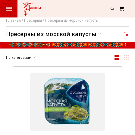
Главная
Пресервы
Пресервы из морской капусты
Пресервы
Пресервы из морской капусты
из
морской
капусты
По категориям