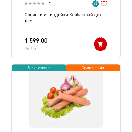
(
0
)
Сосиски из индейки Колбасный цех
вес
1 599.00
За
1
кг.
ЯК
Эксклюзивно
Скидка по