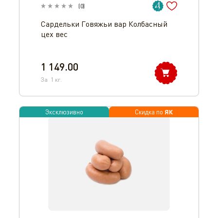
(
0
)
Сардельки Говяжьи вар Колбасный
цех вес
1 149.00
За
1
кг.
ЯК
Эксклюзивно
Скидка по