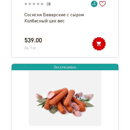
(
0
)
Сосиски Баварские с сыром
Колбасный цех вес
539.00
За
1
кг.
Эксклюзивно