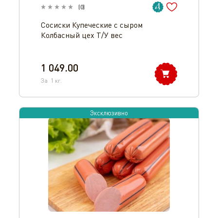
(
0
)
Сосиски Купеческие с сыром
Колбасный цех Т/У вес
1 049.00
За
1
кг.
Эксклюзивно