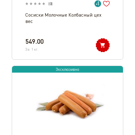
(
0
)
Сосиски Молочные Колбасный цех
вес
549.00
За
1
кг.
Эксклюзивно