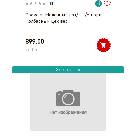
(
0
)
Сосиски Молочные нат/о Т/У порц
Колбасный цех вес
899.00
За
1
кг.
Эксклюзивно