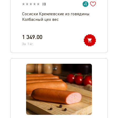
(
0
)
Сосиски Кремлевские из говядины
Колбасный цех вес
1 349.00
За
1
кг.