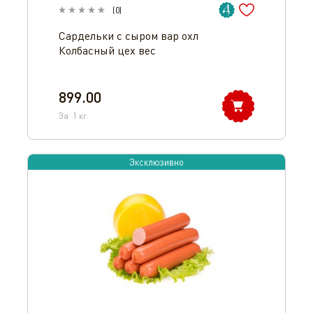
(
0
)
Сардельки с сыром вар охл
Колбасный цех вес
899.00
За
1
кг.
Эксклюзивно