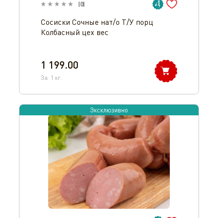
(
0
)
Сосиски Сочные нат/о Т/У порц
Колбасный цех вес
1 199.00
За
1
кг.
Эксклюзивно