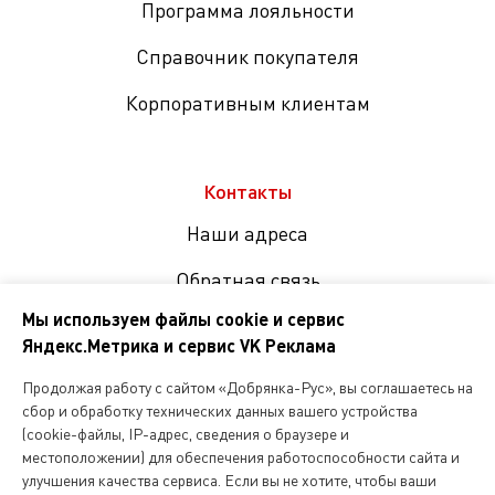
Программа лояльности
Справочник покупателя
Корпоративным клиентам
Контакты
Наши адреса
Обратная связь
Мы используем файлы cookie и сервис
Яндекс.Метрика и сервис VK Реклама
Мы
в
Продолжая работу с сайтом «Добрянка-Рус», вы соглашаетесь на
соцсетях
сбор и обработку технических данных вашего устройства
(cookie-файлы, IP-адрес, сведения о браузере и
местоположении) для обеспечения работоспособности сайта и
Копирование и любое другое использование информации,
улучшения качества сервиса. Если вы не хотите, чтобы ваши
размещенной на сайте Dobryanka-rus.ru