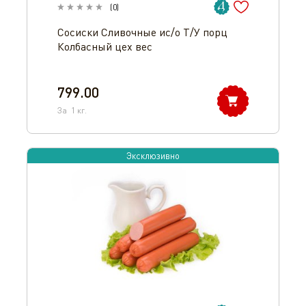
(
0
)
Сосиски Сливочные ис/о Т/У порц
Колбасный цех вес
799.00
За
1
кг.
Эксклюзивно