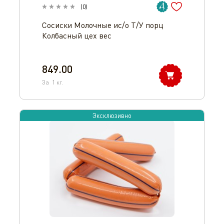
(
0
)
Сосиски Молочные ис/о Т/У порц
Колбасный цех вес
849.00
За
1
кг.
Эксклюзивно