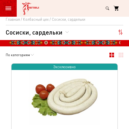
Главная
Колбасный цех
Сосиски, сардельки
Сосиски,
Сосиски, сардельки
сардельки
По категориям
Эксклюзивно