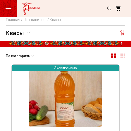
Главная
Цех напитков
Квасы
Квасы
Квасы
По категориям
Эксклюзивно