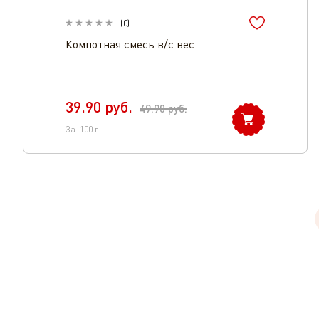
(
0
)
Компотная смесь в/с вес
39.90
руб.
49.90
руб.
За
100
г.