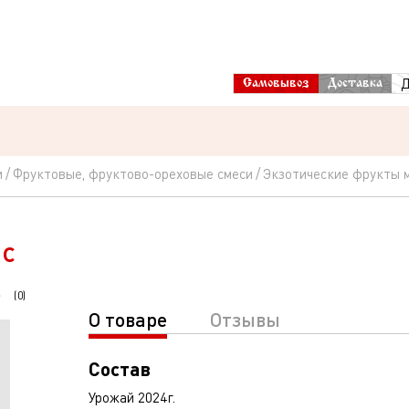
Д
Самовывоз
Доставка
и
Фруктовые, фруктово-ореховые смеси
Экзотические фрукты м
ес
(
0
)
О товаре
Отзывы
Состав
Урожай 2024г.