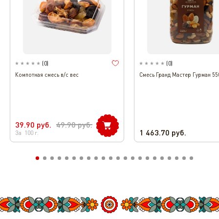
(
0
)
(
0
)
Компотная смесь в/с вес
Смесь Гранд Мастер Гурман 55
39.90
руб.
49.90
руб.
1 463.70
руб.
За
100
г.