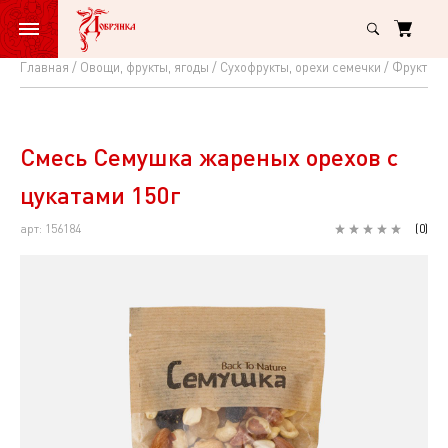
Главная
Овощи, фрукты, ягоды
Сухофрукты, орехи семечки
Фруктовы
Смесь
Семушка
жареных
Смесь Семушка жареных орехов с
орехов
цукатами 150г
с
арт: 156184
(
0
)
цукатами
150г