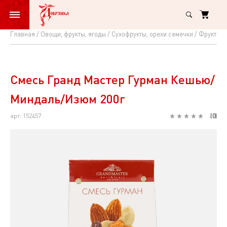
Главная
Овощи, фрукты, ягоды
Сухофрукты, орехи семечки
Фруктовы
Смесь
Гранд
Мастер
Смесь Гранд Мастер Гурман Кешью/
Гурман
Миндаль/Изюм 200г
Кешью/
арт: 152457
(
0
)
Миндаль/
Изюм
200г