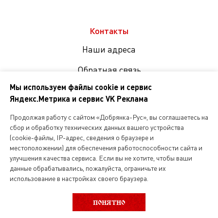
Контакты
Наши адреса
Обратная связь
Мы используем файлы cookie и сервис
Яндекс.Метрика и сервис VK Реклама
Мы
в
Продолжая работу с сайтом «Добрянка-Рус», вы соглашаетесь на
соцсетях
сбор и обработку технических данных вашего устройства
(cookie-файлы, IP-адрес, сведения о браузере и
местоположении) для обеспечения работоспособности сайта и
Копирование и любое другое использование информации,
улучшения качества сервиса. Если вы не хотите, чтобы ваши
размещенной на сайте Dobryanka-rus.ru
допускается исключительно с письменного разрешения ООО
данные обрабатывались, пожалуйста, ограничьте их
«Русская поварня»
использование в настройках своего браузера.
219.90 руб.
ПОНЯТНО
ООО «Русская поварня» 2026
за 100г.