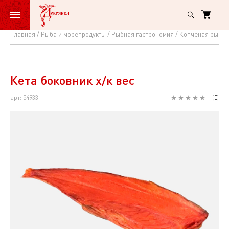
Главная
Рыба и морепродукты
Рыбная гастрономия
Копченая рыба 
Кета
боковник
х/
Кета боковник х/к вес
к
арт: 54933
(
0
)
вес