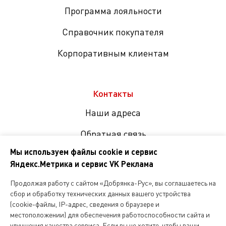
Программа лояльности
Справочник покупателя
Корпоративным клиентам
Контакты
Наши адреса
Обратная связь
Мы используем файлы cookie и сервис
Яндекс.Метрика и сервис VK Реклама
Мы
в
Продолжая работу с сайтом «Добрянка-Рус», вы соглашаетесь на
соцсетях
сбор и обработку технических данных вашего устройства
(cookie-файлы, IP-адрес, сведения о браузере и
местоположении) для обеспечения работоспособности сайта и
Копирование и любое другое использование информации,
улучшения качества сервиса. Если вы не хотите, чтобы ваши