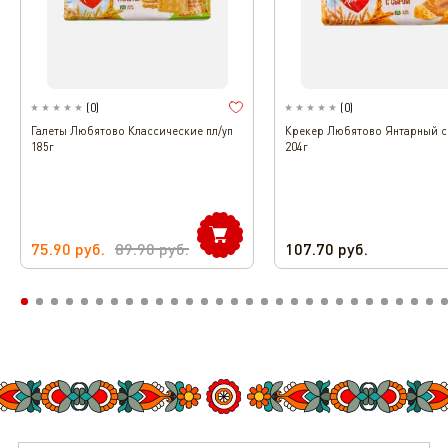
(
0
)
(
0
)
Галеты Любятово Классические пл/уп
Крекер Любятово Янтарный с
185г
204г
75.90
руб.
89.90
руб.
107.70
руб.