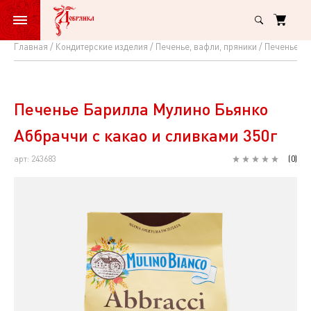
Главная
Кондитерские изделия
Печенье, вафли, пряники
Печенье
П
Печенье
Барилла
Мулино
Печенье Барилла Мулино Бьянко
Бьянко
Аббраччи с какао и сливками 350г
Аббраччи
арт: 243683
(
0
)
с
какао
и
сливками
350г