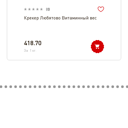
(
0
)
Крекер Любятово Витаминный вес
418.70
За
1
кг.