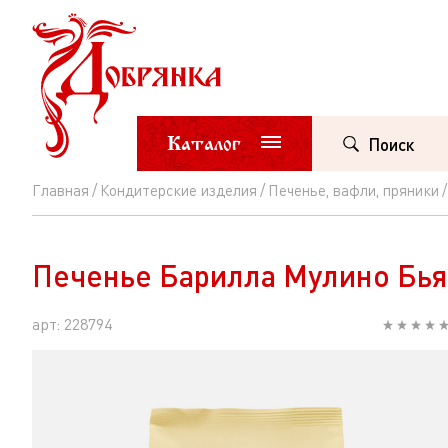
Каталог
Поиск
Главная
Кондитерские изделия
Печенье, вафли, пряники
Печенье
Барилла
Печенье Барилла Мулино Бья
Мулино
Бьянко
арт: 228794
Галлетти
сахарное
350г