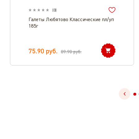
(
0
)
Галеты Любятово Классические пл/уп
185г
75.90
руб.
89.90
руб.