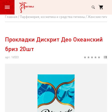
Главная
Парфюмерия, косметика и средства гигиены
Женские гигиен
Прокладки
Дискрит
Део
Прокладки Дискрит Део Океанский
Океанский
бриз 20шт
бриз
арт: 16533
(
0
)
20шт