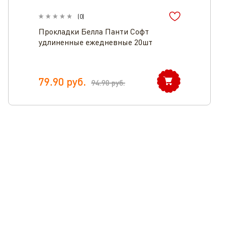
(
0
)
Прокладки Белла Панти Софт
удлиненные ежедневные 20шт
79.90
руб.
94.90
руб.