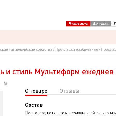
Д
Самовывоз
Доставка
ские гигиенические средства
Прокладки ежедневные
Проклад
ь и стиль Мультиформ ежеднев
(
0
)
О товаре
Отзывы
Состав
Целлюлоза, нетканые материалы, клей, силикониз