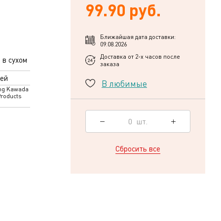
99.90 руб.
Ближайшая дата доставки:
09.08.2026
Доставка от 2-х часов после
 в сухом
заказа
ей
В любимые
ng Kawada
Products
0
шт.
Сбросить все