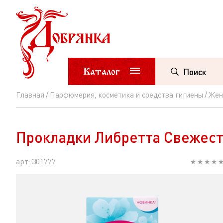
Каталог
Поиск
Главная
Парфюмерия, косметика и средства гигиены
Жен
Прокладки
Либретта
Прокладки Либретта Свежест
Свежесть
и
арт: 301777
стиль
Мультиформ
ежеднев
20шт