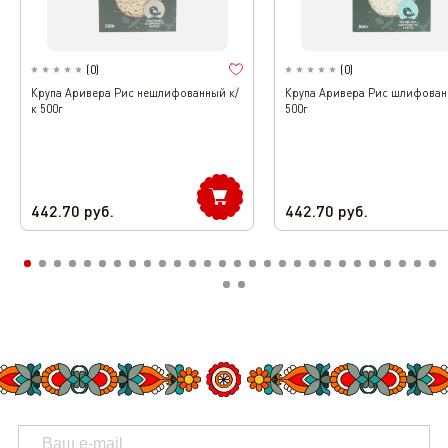
(
0
)
(
0
)
Крупа Аривера Рис нешлифованный к/
Крупа Аривера Рис шлифован
к 500г
500г
442.70
руб.
442.70
руб.